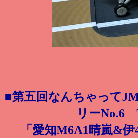
■第五回なんちゃってJ
リーNo.6
「愛知M6A1晴嵐&伊40